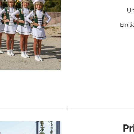
Un
Emili
Pr