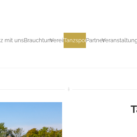
z mit uns
Brauchtum
Verein
Tanzsport
Partner
Veranstaltun
T