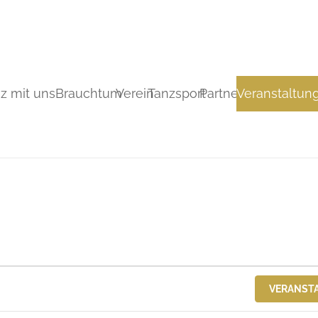
z mit uns
Brauchtum
Verein
Tanzsport
Partner
Veranstaltun
VERANST