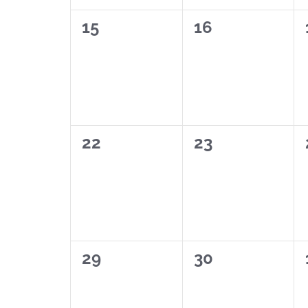
0
0
15
16
Veranstaltungen,
Veranstaltung
0
0
22
23
Veranstaltungen,
Veranstaltung
0
0
29
30
Veranstaltungen,
Veranstaltung